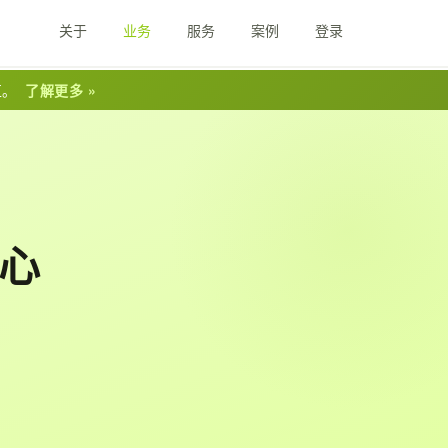
关于
业务
服务
案例
登录
互。
了解更多 »
心